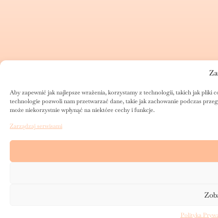
Za
Aby zapewnić jak najlepsze wrażenia, korzystamy z technologii, takich jak pliki
technologie pozwoli nam przetwarzać dane, takie jak zachowanie podczas przeglą
może niekorzystnie wpłynąć na niektóre cechy i funkcje.
Zarządzaj serwisami
Zoba
Polityka Pryw